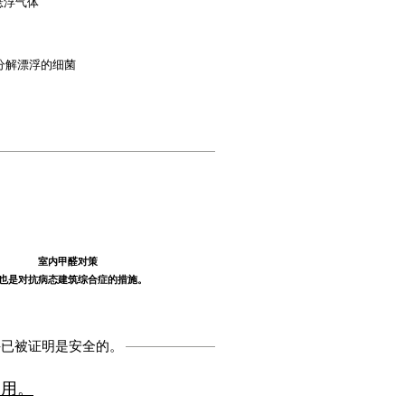
悬浮气体
分解漂浮的细菌
室内甲醛对策
​
也是对抗病态建筑综合症的措施。
并已被证明是安全的。
使用。