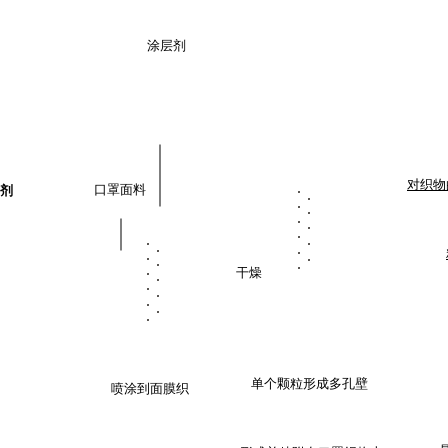
​01
​02
​03
​涂层剂
01
02
03
​对织
​口罩面料
层剂
​干燥
单个颗粒形成多孔壁
​喷涂到面膜织