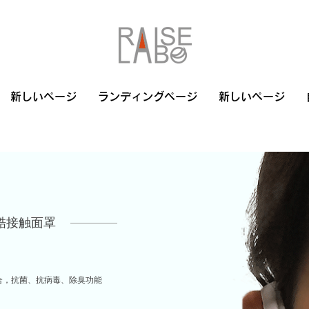
新しいページ
ランディングページ
新しいページ
​酷接触面罩
合，抗菌、抗病毒、除臭功能